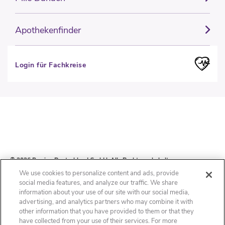
Apothekenfinder
Login für Fachkreise
© 2026 Perrigo Deutschland GmbH. Alle Rechte vorbehalten.
We use cookies to personalize content and ads, provide
social media features, and analyze our traffic. We share
information about your use of our site with our social media,
Impressum
Datenschutzhinweis
Cookie-Erklärung
Cookie-Liste
advertising, and analytics partners who may combine it with
other information that you have provided to them or that they
have collected from your use of their services. For more
Nutzungsbedingungen
Cookies Settings