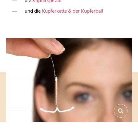
die
Kupferspirale
und die
Kupferkette & der Kupferball