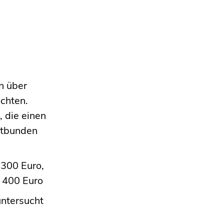
n über
chten.
 die einen
entbunden
 300 Euro,
 400 Euro
untersucht