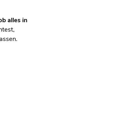
b alles in
htest,
assen.