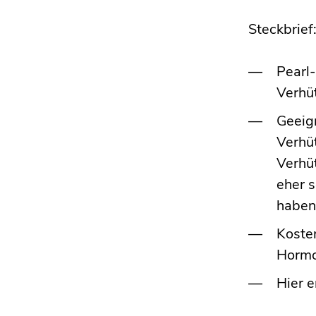
Steckbrief
Pearl-
Verhü
Geeign
Verhü
Verhü
eher 
haben
Koste
Hormo
Hier e