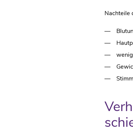
Nachteile
Blutu
Hautp
wenig
Gewic
Stim
Verh
schi