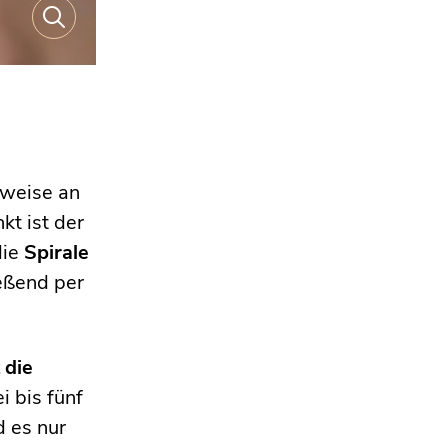
rweise an
kt ist der
die
Spirale
ießend per
 die
i bis fünf
d es nur