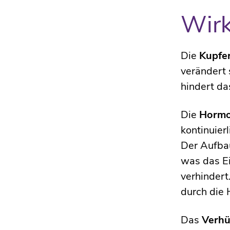
Wir
Die
Kupfer
verändert 
hindert da
Die
Hormo
kontinuier
Der Aufba
was das Ei
verhindert
durch die 
Das
Verhü