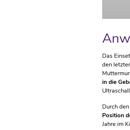
Anw
Das Einset
den letzte
Muttermun
in die Ge
Ultraschall,
Durch den 
Position 
Jahre im K