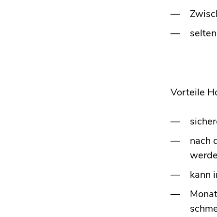
Zwisc
selte
Vorteile 
siche
nach 
werd
kann i
Monat
schme