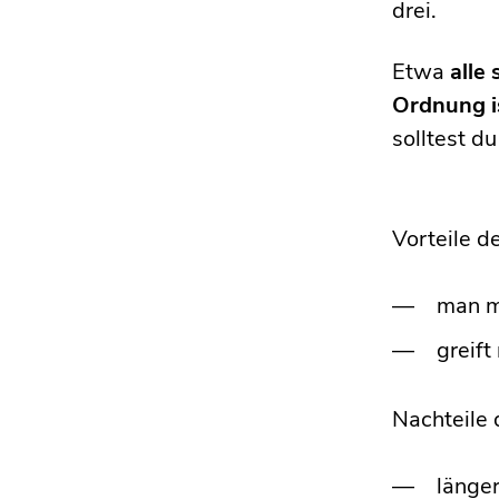
drei.
Etwa
alle
Ordnung i
solltest d
Vorteile d
man m
greift
Nachteile 
länger