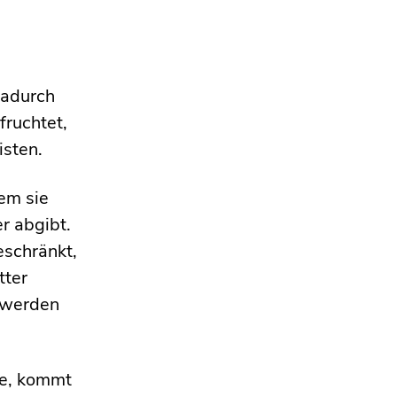
Dadurch
fruchtet,
isten.
em sie
r abgibt.
schränkt,
tter
g werden
le, kommt