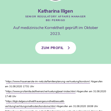
Katharina Illgen
SENIOR REGULATORY AFFAIRS MANAGER
BEI PERRIGO
Auf medizinische Korrektheit geprüft im Oktober
2023.
ZUM PROFIL
1
https://www.frauenaerzte-im-netz.de/familienplanung-verhuetung/kondom/
Abgerufen
am 31.08.2020 17:51 Uhr
2
https://www.profamilia.de/themen/verhuetung/pearl-index.html
Abgerufen am 31.08.2020
17:48 Uhr
3
https://dgk.de/gesundheit/frauengesundheit/sexualitt-
verhtung/verhtungsmethoden/kondome.html
Abgerufen am 31.08.2020 18:08 Uhr
4