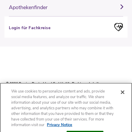
Apothekenfinder
Login für Fachkreise
© 2026 Perrigo Deutschland GmbH. Alle Rechte vorbehalten.
We use cookies to personalize content and ads, provide
social media features, and analyze our traffic. We share
information about your use of our site with our social media,
Impressum
Datenschutzhinweis
Cookie-Erklärung
Cookie-Liste
advertising, and analytics partners who may combine it with
other information that you have provided to them or that they
have collected from your use of their services. For more
Nutzungsbedingungen
Cookies Settings
information visit our
Privacy Notice