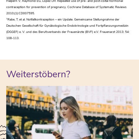
Halpern V, Raymond EG, Lopez LM. Repeated use of pre- and post-coital hormonal
contraception for prevention of pregnancy. Cochrane Database of Systematic Reviews
2010;(1):CD007595.
2
Rabe, T. et al. Notfallkontrazeption – ein Update. Gemeinsame Stellungnahme der
Deutschen Gesellschaft für Gynäkologische Endokrinologie und Fortpflanzungsmedizin
(DGGEF) e. V. und des Berufsverbands der Frauenärzte (BVF) e.V. Frauenarzt 2013; 54:
108-113.
Weiterstöbern?