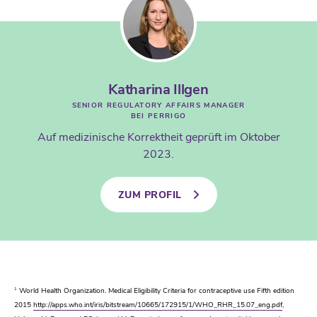
Katharina Illgen
SENIOR REGULATORY AFFAIRS MANAGER
BEI PERRIGO
Auf medizinische Korrektheit geprüft im Oktober
2023.
ZUM PROFIL
1
World Health Organization. Medical Eligibility Criteria for contraceptive use Fifth edition
2015
http://apps.who.int/iris/bitstream/10665/172915/1/WHO_RHR_15.07_eng.pdf
,