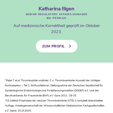
Katharina Illgen
SENIOR REGULATORY AFFAIRS MANAGER
BEI PERRIGO
Auf medizinische Korrektheit geprüft im Oktober
2023.
ZUM PROFIL
1
Rabe T. et al. Thrombophilie und/oder Z. n. Thromboembolie Auswahl der richtigen
Kontrazeption – Teil 1: Einflussfaktoren. Stellungnahme der Deutschen Gesellschaft für
Gynäkologische Endokrinologie und Fortpflanzungsmedizin (DGGEF) e.V. und des
Berufsverbands für Frauenärzte (BVF) e.V. Gyne 2011 : 29-33.
2
S3-Leitlinie Prophylaxe der venösen Thromboembolie (VTE) 2. komplett überarbeitete
Auflage, Arbeitsgemeinschaft der Wissenschaftlichen Medizinischen Fachgesellschaften
e.V. Stand: 15.10.2015.