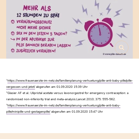
1
https://www.frauenaerzte-im-netz.de/familienplanung-verhuetung/pille-anti-baby-pille/pille-
vergessen-und-jetzt/
abgerufen am 01.09.2020 15:39 Uhr
2
Glasier AF et al.: Ulipristal acetate versus levonorgestrel for emergency contraception: a
randomised non-inferiority trial and meta-analysis.Lancet 2010; 375: 555-562.
3
https://www.frauenaerzte-im-netz.de/familienplanung-verhuetung/pille-anti-baby-
pille/minipille-und-gestagenpille/
abgerufen am 01.09.2020 15:47 Uhr